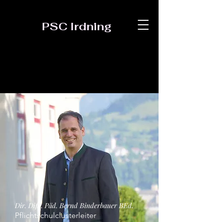
PSC Irdning
Dir. Dipl. Päd. Bernd Binderbauer BEd.
Pflichtschulclusterleiter