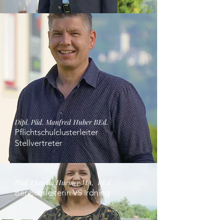
Dipl. Päd. Manfred Huber BEd.
Pflichtschulclusterleiter
Stellvertre
ter
Prof. Claudia Huemer MA, BEd.
Bereichsleiterin VS Irdning